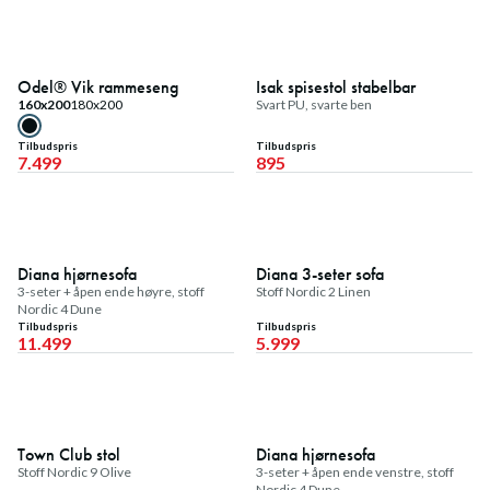
Fast lavpris
Fast lavpris
Odel® Vik rammeseng
Isak spisestol stabelbar
160x200
180x200
Svart PU, svarte ben
Tilbudspris
Tilbudspris
7.499
895
Fast lavpris
Fast lavpris
Diana hjørnesofa
Diana 3-seter sofa
3-seter + åpen ende høyre, stoff
Stoff Nordic 2 Linen
Nordic 4 Dune
Tilbudspris
Tilbudspris
11.499
5.999
Fast lavpris
Fast lavpris
Town Club stol
Diana hjørnesofa
Stoff Nordic 9 Olive
3-seter + åpen ende venstre, stoff
Nordic 4 Dune