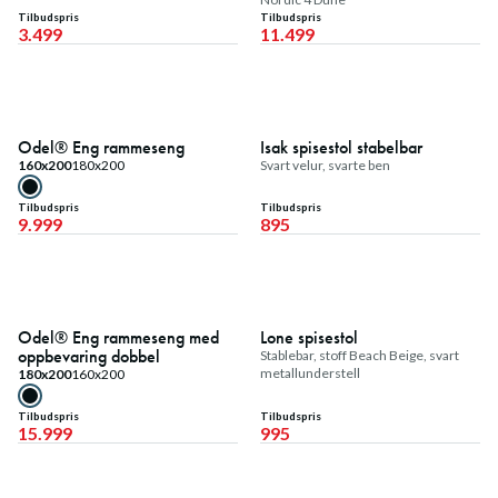
Tilbudspris
Tilbudspris
3.499
11.499
Fast lavpris
Fast lavpris
Odel® Eng rammeseng
Isak spisestol stabelbar
160x200
180x200
Svart velur, svarte ben
Tilbudspris
Tilbudspris
9.999
895
Fast lavpris
Fast lavpris
Odel® Eng rammeseng med
Lone spisestol
oppbevaring dobbel
Stablebar, stoff Beach Beige, svart
metallunderstell
180x200
160x200
Tilbudspris
Tilbudspris
15.999
995