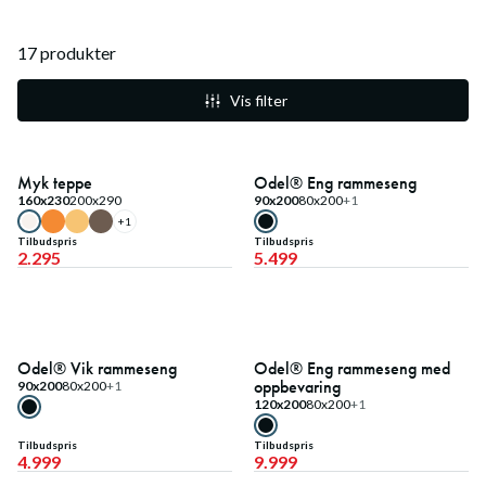
17
produkter
Vis filter
Fast lavpris
Fast lavpris
Myk teppe
Odel® Eng rammeseng
160x230
200x290
90x200
80x200
+1
+
1
Tilbudspris
Tilbudspris
2.295
5.499
Fast lavpris
Fast lavpris
Odel® Vik rammeseng
Odel® Eng rammeseng med
oppbevaring
90x200
80x200
+1
120x200
80x200
+1
Tilbudspris
Tilbudspris
4.999
9.999