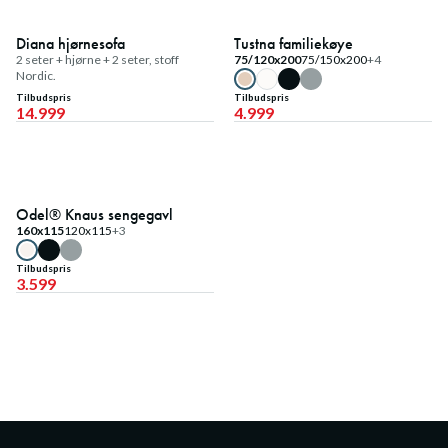
Fast lavpris
Fast lavpris
Diana hjørnesofa
Tustna familiekøye
2 seter + hjørne + 2 seter, stoff
75/120x200
75/150x200
+4
Nordic.
Tilbudspris
Tilbudspris
14.999
4.999
Fast lavpris
Odel® Knaus sengegavl
160x115
120x115
+3
Tilbudspris
3.599